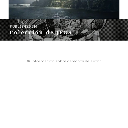
Navegación
de
PUBLISHED IN
entradas
Colección de JPGS
© Información sobre derechos de autor