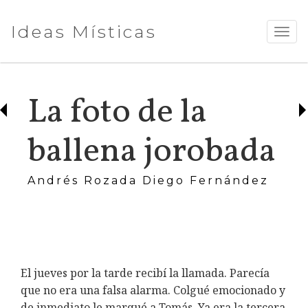
Ideas Místicas
TOGG
NAVI
La foto de la
ballena jorobada
Andrés Rozada Diego Fernández
El jueves por la tarde recibí la llamada. Parecía
que no era una falsa alarma. Colgué emocionado y
de inmediato le marqué a Tomás. Ya era la tercera