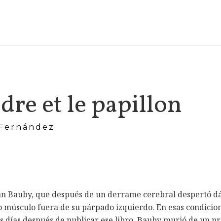
re et le papillon
 Fernández
Jean Bauby, que después de un derrame cerebral despertó dá
 músculo fuera de su párpado izquierdo. En esas condicione
os días después de publicar ese libro, Bauby murió de un p