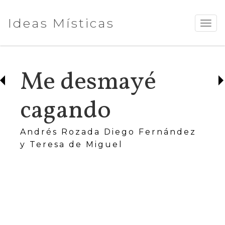
Ideas Místicas
TOGG
NAVI
Me desmayé
cagando
Andrés Rozada Diego Fernández
y Teresa de Miguel