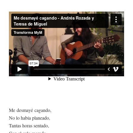
Me desmayé cagando,
No lo había planeado,
Tantas horas sentado,