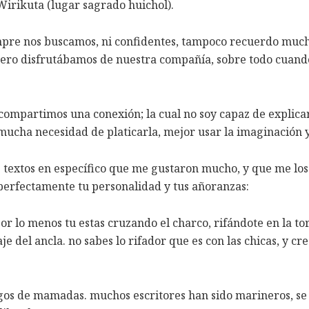
Wirikuta (lugar sagrado huichol).
empre nos buscamos, ni confidentes, tampoco recuerdo much
Pero disfrutábamos de nuestra compañía, sobre todo cuando 
compartimos una conexión; la cual no soy capaz de explicar
n mucha necesidad de platicarla, mejor usar la imaginación
 textos en específico que me gustaron mucho, y que me los
perfectamente tu personalidad y tus añoranzas:
r lo menos tu estas cruzando el charco, rifándote en la t
e del ancla. no sabes lo rifador que es con las chicas, y c
gos de mamadas. muchos escritores han sido marineros, se s