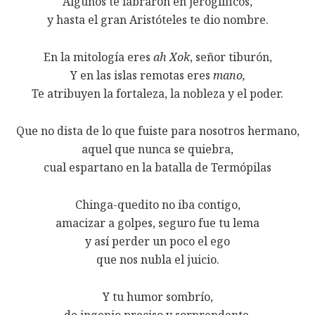
Algunos te labraron en jeroglíficos,
y hasta el gran Aristóteles te dio nombre.
En la mitología eres
ah Xok
, señor tiburón,
Y en las islas remotas eres
mano,
Te atribuyen la fortaleza, la nobleza y el poder.
Que no dista de lo que fuiste para nosotros hermano,
aquel que nunca se quiebra,
cual espartano en la batalla de Termópilas
Chinga-quedito no iba contigo,
amacizar a golpes, seguro fue tu lema
y así perder un poco el ego
que nos nubla el juicio.
Y tu humor sombrío,
de ingenio preciso y sorprendente,