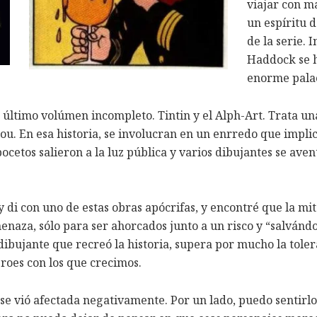
viajar con m
un espíritu d
de la serie. 
Haddock se h
enorme palac
último volúmen incompleto. Tintin y el Alph-Art. Trata una
ilou. En esa historia, se involucran en un enrredo que impli
ocetos salieron a la luz pública y varios dibujantes se aven
i con uno de estas obras apócrifas, y encontré que la mitad
aza, sólo para ser ahorcados junto a un risco y “salvándo
dibujante que recreó la historia, supera por mucho la tolera
éroes con los que crecimos.
a se vió afectada negativamente. Por un lado, puedo sentirl