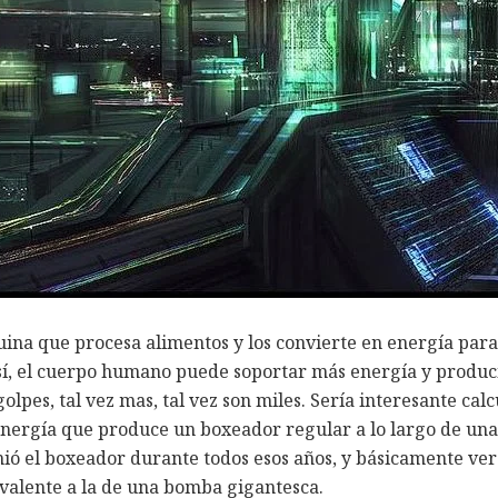
a que procesa alimentos y los convierte en energía para 
y así, el cuerpo humano puede soportar más energía y produ
olpes, tal vez mas, tal vez son miles. Sería interesante c
 energía que produce un boxeador regular a lo largo de una
ó el boxeador durante todos esos años, y básicamente ve
valente a la de una bomba gigantesca.